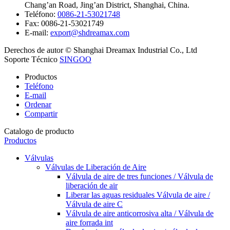
Chang’an Road, Jing’an District, Shanghai, China.
Teléfono:
0086-21-53021748
Fax:
0086-21-53021749
E-mail:
export@shdreamax.com
Derechos de autor © Shanghai Dreamax Industrial Co., Ltd
Soporte Técnico
SINGOO
Productos
Teléfono
E-mail
Ordenar
Compartir
Catalogo de producto
Productos
Válvulas
Válvulas de Liberación de Aire
Válvula de aire de tres funciones / Válvula de
liberación de air
Liberar las aguas residuales Válvula de aire /
Válvula de aire C
Válvula de aire anticorrosiva alta / Válvula de
aire forrada int