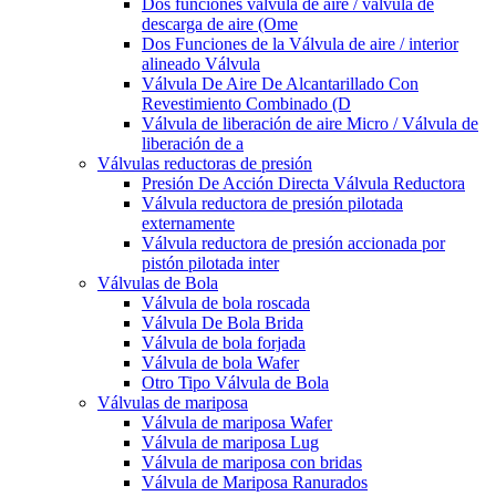
Dos funciones válvula de aire / válvula de
descarga de aire (Ome
Dos Funciones de la Válvula de aire / interior
alineado Válvula
Válvula De Aire De Alcantarillado Con
Revestimiento Combinado (D
Válvula de liberación de aire Micro / Válvula de
liberación de a
Válvulas reductoras de presión
Presión De Acción Directa Válvula Reductora
Válvula reductora de presión pilotada
externamente
Válvula reductora de presión accionada por
pistón pilotada inter
Válvulas de Bola
Válvula de bola roscada
Válvula De Bola Brida
Válvula de bola forjada
Válvula de bola Wafer
Otro Tipo Válvula de Bola
Válvulas de mariposa
Válvula de mariposa Wafer
Válvula de mariposa Lug
Válvula de mariposa con bridas
Válvula de Mariposa Ranurados