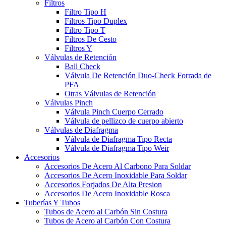
Filtros
Filtro Tipo H
Filtros Tipo Duplex
Filtro Tipo T
Filtros De Cesto
Filtros Y
Válvulas de Retención
Ball Check
Válvula De Retención Duo-Check Forrada de
PFA
Otras Válvulas de Retención
Válvulas Pinch
Válvula Pinch Cuerpo Cerrado
Válvula de pellizco de cuerpo abierto
Válvulas de Diafragma
Válvula de Diafragma Tipo Recta
Válvula de Diafragma Tipo Weir
Accesorios
Accesorios De Acero Al Carbono Para Soldar
Accesorios De Acero Inoxidable Para Soldar
Accesorios Forjados De Alta Presion
Accesorios De Acero Inoxidable Rosca
Tuberías Y Tubos
Tubos de Acero al Carbón Sin Costura
Tubos de Acero al Carbón Con Costura