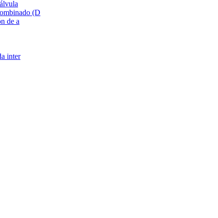
álvula
Combinado (D
ón de a
a inter