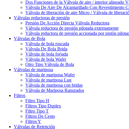
Dos Funciones de la Válvula de aire / interior alineado V
Válvula De Aire De Alcantarillado Con Revestimiento 
Válvula de liberación de aire Micro / Válvula de liberaci
Válvulas reductoras de presión
Presión De Acción Directa Válvula Reductora
Válvula reductora de presión pilotada externamente
Válvula reductora de presión accionada por pistón pilotad
Válvulas de Bola
Válvula de bola roscada
Válvula De Bola Brida
Válvula de bola forjada
Válvula de bola Wafer
Otro Tipo Válvula de Bola
Válvulas de mariposa
Válvula de mariposa Wafer
Válvula de mariposa Lug
Válvula de mariposa con bridas
Válvula de Mariposa Ranurados
Filtros
Filtro Tipo H
Filtros Tipo Duplex
Filtro Tipo T
Filtros De Cesto
Filtros Y
Válvulas de Retención