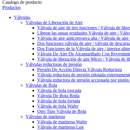
Catalogo de producto
Productos
Válvulas
Válvulas de Liberación de Aire
Válvula de aire de tres funciones / Válvula de liber
Liberar las aguas residuales Válvula de aire / Válv
Válvula de aire anticorrosiva alta / Válvula de aire 
Dos funciones válvula de aire / válvula de descarg
Dos Funciones de la Válvula de aire / interior ali
Válvula De Aire De Alcantarillado Con Revestim
Válvula de liberación de aire Micro / Válvula de li
Válvulas reductoras de presión
Presión De Acción Directa Válvula Reductora
Válvula reductora de presión pilotada externament
Válvula reductora de presión accionada por pistón 
Válvulas de Bola
Válvula de bola roscada
Válvula De Bola Brida
Válvula de bola forjada
Válvula de bola Wafer
Otro Tipo Válvula de Bola
Válvulas de mariposa
Válvula de mariposa Wafer
Válvula de mariposa Lug