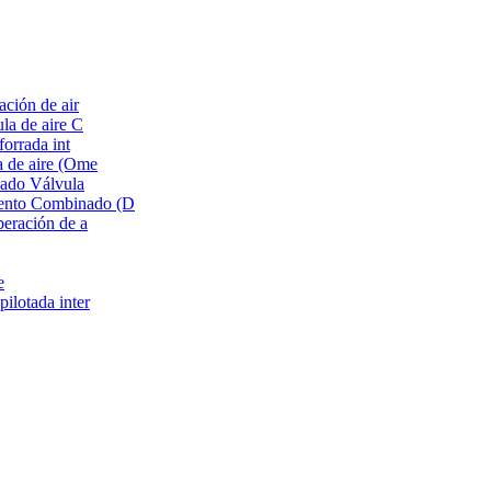
ación de air
ula de aire C
forrada int
a de aire (Ome
neado Válvula
iento Combinado (D
beración de a
e
pilotada inter