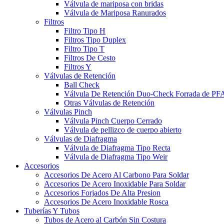
Válvula de mariposa con bridas
Válvula de Mariposa Ranurados
Filtros
Filtro Tipo H
Filtros Tipo Duplex
Filtro Tipo T
Filtros De Cesto
Filtros Y
Válvulas de Retención
Ball Check
Válvula De Retención Duo-Check Forrada de PF
Otras Válvulas de Retención
Válvulas Pinch
Válvula Pinch Cuerpo Cerrado
Válvula de pellizco de cuerpo abierto
Válvulas de Diafragma
Válvula de Diafragma Tipo Recta
Válvula de Diafragma Tipo Weir
Accesorios
Accesorios De Acero Al Carbono Para Soldar
Accesorios De Acero Inoxidable Para Soldar
Accesorios Forjados De Alta Presion
Accesorios De Acero Inoxidable Rosca
Tuberías Y Tubos
Tubos de Acero al Carbón Sin Costura