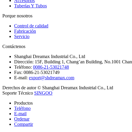
Accesorios
Tuberías Y Tubos
Porque nosotros
Control de calidad
Fabricación
Servicio
Contáctenos
Shanghai Dreamax Industrial Co., Ltd
Dirección:
15F, Building 1, Chang’an Building, No.1001 Chang
Teléfono:
0086-21-53021748
Fax:
0086-21-53021749
E-mail:
export@shdreamax.com
Derechos de autor © Shanghai Dreamax Industrial Co., Ltd
Soporte Técnico
SINGOO
Productos
Teléfono
E-mail
Ordenar
Compartir