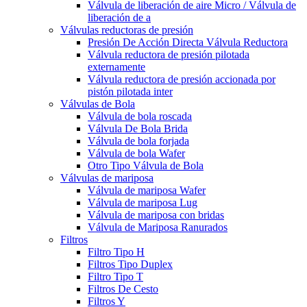
Válvula de liberación de aire Micro / Válvula de
liberación de a
Válvulas reductoras de presión
Presión De Acción Directa Válvula Reductora
Válvula reductora de presión pilotada
externamente
Válvula reductora de presión accionada por
pistón pilotada inter
Válvulas de Bola
Válvula de bola roscada
Válvula De Bola Brida
Válvula de bola forjada
Válvula de bola Wafer
Otro Tipo Válvula de Bola
Válvulas de mariposa
Válvula de mariposa Wafer
Válvula de mariposa Lug
Válvula de mariposa con bridas
Válvula de Mariposa Ranurados
Filtros
Filtro Tipo H
Filtros Tipo Duplex
Filtro Tipo T
Filtros De Cesto
Filtros Y