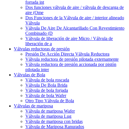
forrada int
Dos funciones válvula de aire / válvula de descarga de
aire (Ome
Dos Funciones de la Válvula de aire / interior alineado
Válvula
Válvula De Aire De Alcantarillado Con Revestimiento
Combinado (D
Válvula de liberación de aire Micro / Válvula de
liberación de a
Válvulas reductoras de presión
Presión De Acción Directa Válvula Reductora
Válvula reductora de presión pilotada externamente
Válvula reductora de presión accionada por pistón
pilotada inter
Válvulas de Bola
Válvula de bola roscada
Válvula De Bola Brida
Válvula de bola forjada
Válvula de bola Wafer
Otro Tipo Válvula de Bola
Válvulas de mariposa
Válvula de mariposa Wafer
Válvula de mariposa Lug
Válvula de mariposa con bridas
Válvula de Mariposa Ranurados